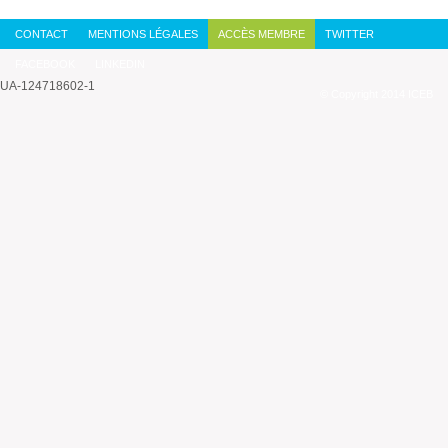
CONTACT
MENTIONS LÉGALES
ACCÈS MEMBRE
TWITTER
FACEBOOK
LINKEDIN
UA-124718602-1
© Copyright 2014 ICEB