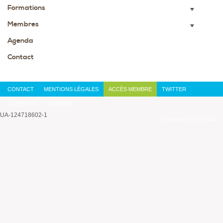
Formations
▼
Membres
▼
Agenda
Contact
CONTACT
MENTIONS LÉGALES
ACCÈS MEMBRE
TWITTER
FACEBOOK
LINKEDIN
UA-124718602-1
© Copyright 2014 ICEB