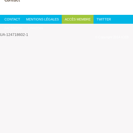
Contact
CONTACT
MENTIONS LÉGALES
ACCÈS MEMBRE
TWITTER
FACEBOOK
LINKEDIN
UA-124718602-1
© Copyright 2014 ICEB