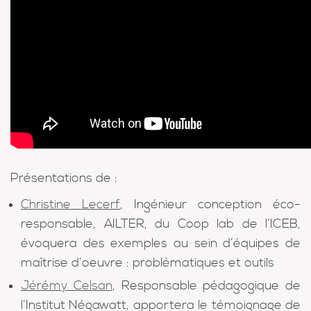
Présentations de :
Christine Lecerf
, Ingénieur conception éco-
responsable, AILTER, du Coop lab de l’ICEB,
évoquera des exemples au sein d’équipes de
maîtrise d’oeuvre : problématiques et outils
Jérémy Celsan
, Responsable pédagogique de
l’Institut Négawatt, apportera le témoignage de