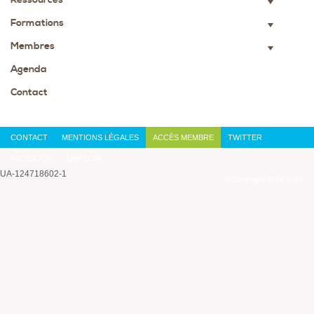
▼
Formations
▼
Membres
▼
Agenda
Contact
CONTACT
MENTIONS LÉGALES
ACCÈS MEMBRE
TWITTER
FACEBOOK
LINKEDIN
UA-124718602-1
© Copyright 2014 ICEB