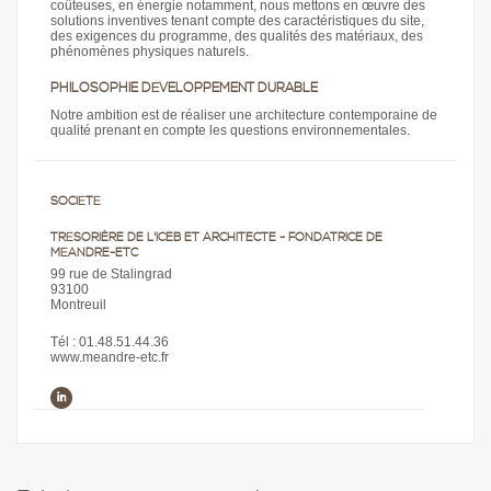
coûteuses, en énergie notamment, nous mettons en œuvre des
solutions inventives tenant compte des caractéristiques du site,
des exigences du programme, des qualités des matériaux, des
phénomènes physiques naturels.
PHILOSOPHIE DÉVELOPPEMENT DURABLE
Notre ambition est de réaliser une architecture contemporaine de
qualité prenant en compte les questions environnementales.
SOCIÉTÉ
TRÉSORIÈRE DE L'ICEB ET ARCHITECTE - FONDATRICE DE
MÉANDRE-ETC
99 rue de Stalingrad
93100
Montreuil
Tél : 01.48.51.44.36
www.meandre-etc.fr