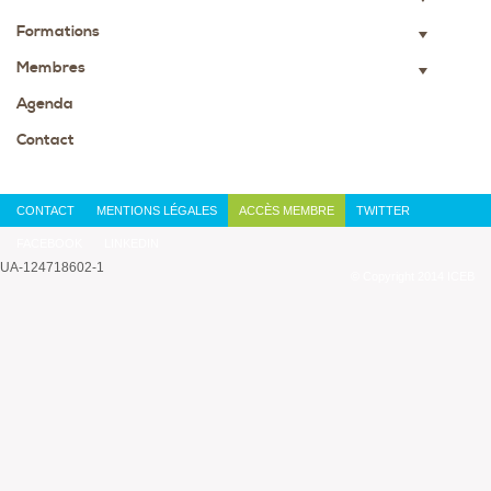
Formations
▼
Membres
▼
Agenda
Contact
CONTACT
MENTIONS LÉGALES
ACCÈS MEMBRE
TWITTER
FACEBOOK
LINKEDIN
UA-124718602-1
© Copyright 2014 ICEB