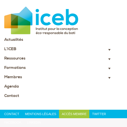
Actualités
L’ICEB
▼
Ressources
▼
Formations
▼
Membres
▼
Agenda
Contact
CONTACT
MENTIONS LÉGALES
ACCÈS MEMBRE
TWITTER
FACEBOOK
LINKEDIN