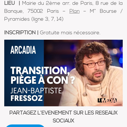
LIEU
|
Mairie du 2ème arr. de Paris, 8 rue de la
Banque, 75002 Paris –
Plan
– M° Bourse /
Pyramides (ligne 3, 7, 14)
INSCRIPTION |
Gratuite mais nécessaire.
PARTAGEZ L’ÉVÉNEMENT SUR LES RÉSEAUX
SOCIAUX