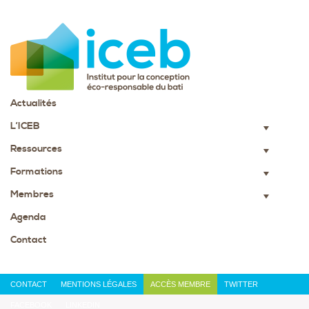
Actualités
L’ICEB
▼
Ressources
▼
Formations
▼
Membres
▼
Agenda
Contact
CONTACT
MENTIONS LÉGALES
ACCÈS MEMBRE
TWITTER
FACEBOOK
LINKEDIN