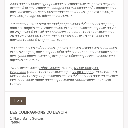
Alors que le contexte géopolitique se complexifie et que les moyens
alloués à la lutte contre le changement climatique et à l’adaptation de
nos constructions sont considérablement réduits, quel est le sort, la
vocation, l’image du bâtiment en 2050 ?
Le début de 2025 sera marqué par plusieurs évènements majeurs,
dont le Congrès de la construction et la réhabilitation en paille du 23
au 25 janvier à la Cité des Sciences, Le Forum Bois Construction du
26 au 28 février au Grand Palais et Passibat le 18 et 19 mars au
pavillon Baltard à Nogent-sur-Marne.
A l’aube de ces évènements, quelles sont les visions, les contraintes
et les synergies, que l’on peut déjà déceler ? Peut-on ensemble créer
des dynamiques efficaces, afin que le bâtiment puisse atteindre ces
objectifs en 2050 ?
Nous avons invité
Rémi Doucet
(RFCP),
Nicole Valkyser-
Bergmann
(Forum Bois Construction) et
Victor Hoppe
(Passi’Bat – La
Maison du Passif), organisateurs de ces évènements pour en discuter
lors d’une table ronde animée par Milena Karanesheva et Pascal
Gontier.
Lieu
LES COMPAGNONS DU DEVOIR
1 Place Saint-Gervais
75004