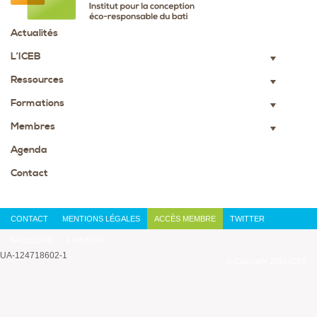
Actualités
L’ICEB
▼
Ressources
▼
Formations
▼
Membres
▼
Agenda
Contact
CONTACT
MENTIONS LÉGALES
ACCÈS MEMBRE
TWITTER
FACEBOOK
LINKEDIN
UA-124718602-1
© Copyright 2014 ICEB