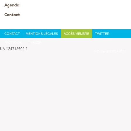
Agenda
Contact
CONTACT
MENTIONS LÉGALES
ACCÈS MEMBRE
TWITTER
FACEBOOK
LINKEDIN
UA-124718602-1
© Copyright 2014 ICEB