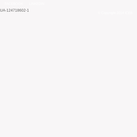
FACEBOOK
LINKEDIN
UA-124718602-1
© Copyright 2014 ICEB