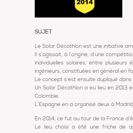
SUJET
Le Solar Décathlon est une initiative a
Il s’agissait, à l’origine, d’une compét
individuelles solaires, entre plusieur
ingénieurs, constituées en général en fo
Le concept s’est ensuite dupliqué dans 
Un Solar Décathlon a eu lieu en 2013 e
Colombie.
L’Espagne en a organisé deux à Madrid
En 2014, ce fut au tour de la France d’ê
Le lieu choisi a été une friche de