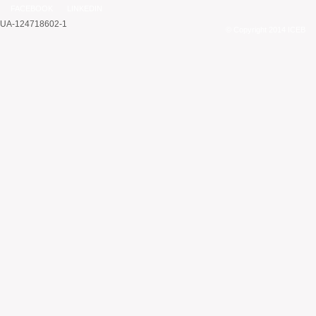
FACEBOOK
LINKEDIN
UA-124718602-1
© Copyright 2014 ICEB