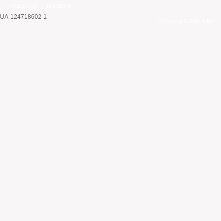
FACEBOOK
LINKEDIN
UA-124718602-1
© Copyright 2014 ICEB