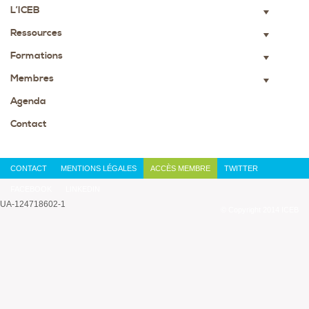
L’ICEB
▼
Ressources
▼
Formations
▼
Membres
▼
Agenda
Contact
CONTACT
MENTIONS LÉGALES
ACCÈS MEMBRE
TWITTER
FACEBOOK
LINKEDIN
UA-124718602-1
© Copyright 2014 ICEB