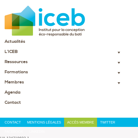
Actualités
L’ICEB
▼
Ressources
▼
Formations
▼
Membres
▼
Agenda
Contact
CONTACT
MENTIONS LÉGALES
ACCÈS MEMBRE
TWITTER
FACEBOOK
LINKEDIN