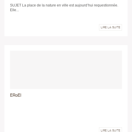
SUJET La place de la nature en ville est aujourd’hui requestionnée.
Elle...
LIRE LA SUITE
ERoEI
LIRE LA SUITE