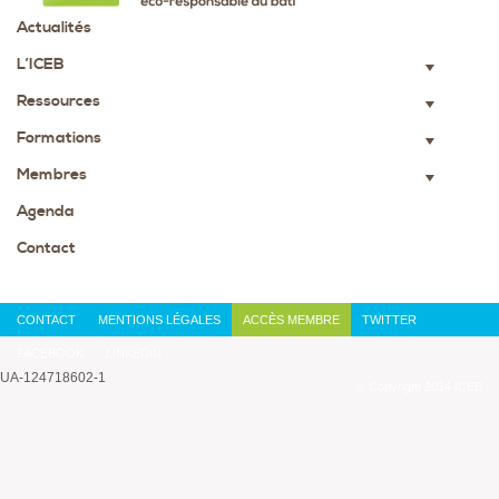
Actualités
L’ICEB
▼
Ressources
▼
Formations
▼
Membres
▼
Agenda
Contact
CONTACT
MENTIONS LÉGALES
ACCÈS MEMBRE
TWITTER
FACEBOOK
LINKEDIN
UA-124718602-1
© Copyright 2014 ICEB