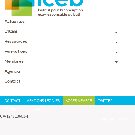
Actualités
L’ICEB
▼
Ressources
▼
Formations
▼
Membres
▼
Agenda
Contact
CONTACT
MENTIONS LÉGALES
ACCÈS MEMBRE
TWITTER
FACEBOOK
LINKEDIN
UA-124718602-1
© Copyright 2014 ICEB