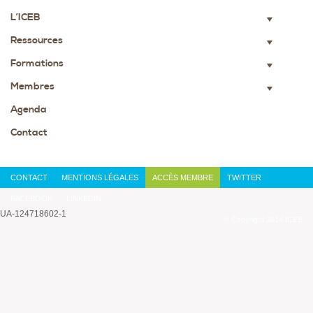
L’ICEB
▼
Ressources
▼
Formations
▼
Membres
▼
Agenda
Contact
CONTACT
MENTIONS LÉGALES
ACCÈS MEMBRE
TWITTER
FACEBOOK
LINKEDIN
UA-124718602-1
© Copyright 2014 ICEB