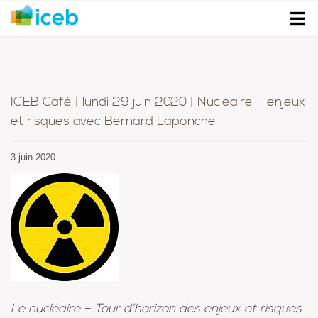
ICEB Café | lundi 29 juin 2020 | Nucléaire – enjeux
et risques avec Bernard Laponche
3 juin 2020
Le nucléaire – Tour d’horizon des enjeux et risques