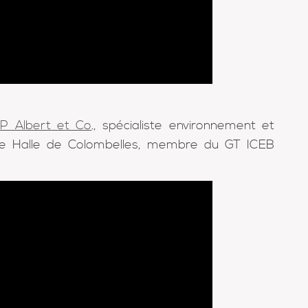
P Albert et Co
., spécialiste environnement et
nde Halle de Colombelles, membre du GT ICEB