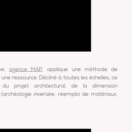
iée,
agence MAP,
applique une méthode de
 une ressource. Décliné à toutes les échelles, ce
du projet architectural, de la dimension
(archéologie inversée, réemploi de matériaux,