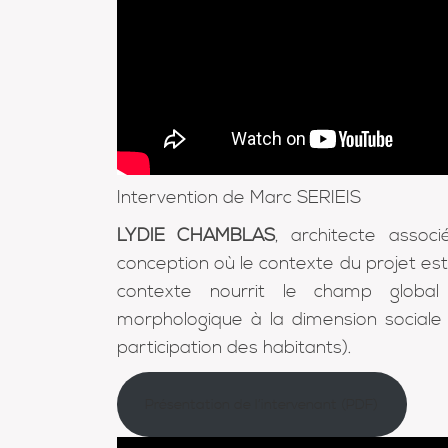
Intervention de Marc SERIEIS
LYDIE CHAMBLAS
, architecte assoc
conception où le contexte du projet est
contexte nourrit le champ global 
morphologique à la dimension sociale 
participation des habitants).
Présentation de l’intervenant (PDF)