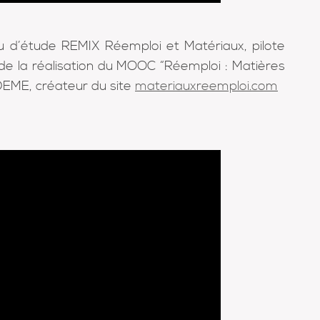
u d’étude REMIX Réemploi et Matériaux, pilote
de la réalisation du MOOC “Réemploi : Matières
ADEME, créateur du site
materiauxreemploi.com