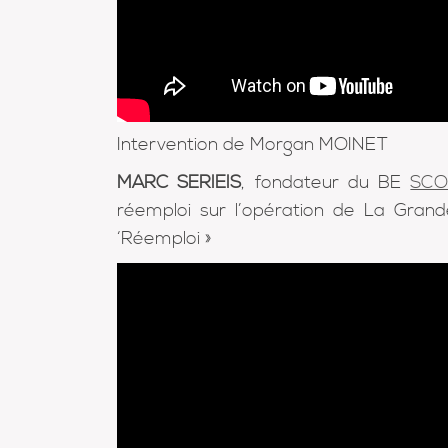
Intervention de Morgan MOINET
MARC SERIEIS
, fondateur du BE
SCO
réemploi sur l’opération de La Gra
‘Réemploi »