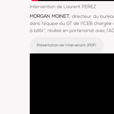
Intervention de Laurent PEREZ
MORGAN MOINET,
directeur du burea
dans l’équipe du GT de l’ICEB chargée 
à bâtir”, réalisé en partenariat avec l’
Présentation de l’intervenant (PDF)