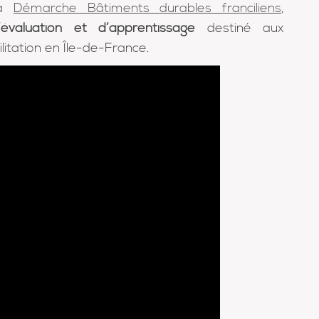
la
Démarche Bâtiments durables franciliens
,
évaluation et d’apprentissage
destiné aux
litation en Île-de-France.