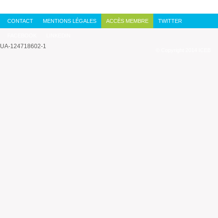
CONTACT
MENTIONS LÉGALES
ACCÈS MEMBRE
TWITTER
FACEBOOK
LINKEDIN
UA-124718602-1
© Copyright 2014 ICEB