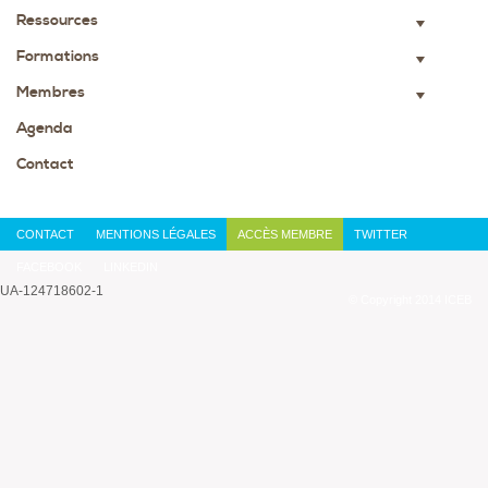
Ressources
▼
Formations
▼
Membres
▼
Agenda
Contact
CONTACT
MENTIONS LÉGALES
ACCÈS MEMBRE
TWITTER
FACEBOOK
LINKEDIN
UA-124718602-1
© Copyright 2014 ICEB