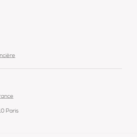
ncière
France
10 Paris