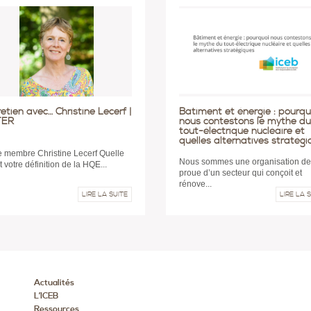
etien avec… Christine Lecerf |
Bâtiment et énergie : pourqu
TER
nous contestons le mythe du
tout-électrique nucléaire et
quelles alternatives stratég
e membre Christine Lecerf Quelle
Nous sommes une organisation de
t votre définition de la HQE...
proue d’un secteur qui conçoit et
rénove...
LIRE LA SUITE
LIRE LA 
Actualités
L’ICEB
Ressources