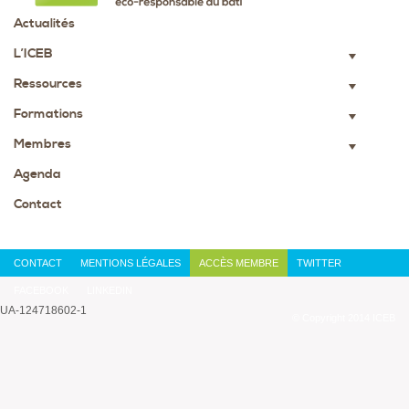
Actualités
L’ICEB
▼
Ressources
▼
Formations
▼
Membres
▼
Agenda
Contact
CONTACT
MENTIONS LÉGALES
ACCÈS MEMBRE
TWITTER
FACEBOOK
LINKEDIN
UA-124718602-1
© Copyright 2014 ICEB