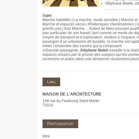
Stéphane Malek, ur
Sujet
Marche habilitée | La marche, mode sensible | Marche et e
Marche et espaces vécus | Rhétoriques cheminatoires | Un
grands pas | Karl Marche… Autant de titres pouvant quali
pan particulier de son travail, tant comme un mode de d
moyen de transport et d’exploration, relation à l’espace, 
parangon d’un urbanisme dit durable, la marche est rapid
mêler l’ensemble des savoirs qui la composent.
Urbaniste paysagiste,
Stéphane Malek
travaille à la réal
espaces urbains par le prisme des usagers qui les animent,
recherche et action dans une démarche résolument plurid
Lieu
MAISON DE L'ARCHITECTURE
148 rue du Faubourg Saint-Martin
75010
Participation
libre