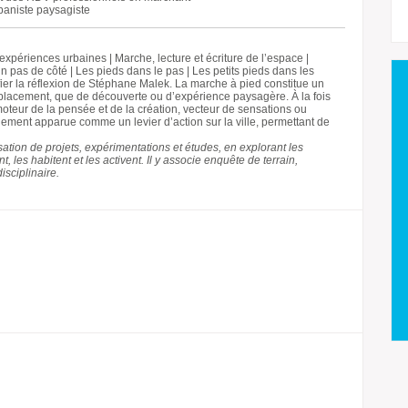
baniste paysagiste
xpériences urbaines | Marche, lecture et écriture de l’espace |
 pas de côté | Les pieds dans le pas | Les petits pieds dans les
fier la réflexion de Stéphane Malek. La marche à pied constitue un
éplacement, que de découverte ou d’expérience paysagère. À la fois
moteur de la pensée et de la création, vecteur de sensations ou
ement apparue comme un levier d’action sur la ville, permettant de
isation de projets, expérimentations et études, en explorant les
 les habitent et les activent. Il y associe enquête de terrain,
isciplinaire.