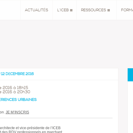
ACTUALITÉS
L’ICEB
RESSOURCES
FORM
U 12 DÉCEMBRE 2016
e 2016 à 18h15
re 2016 à 20h30
RIENCES URBAINES
ion.
JE M’INSCRIS
rchitecte et vice-présidente de l’ICEB
 des RDV professionnels en marchant