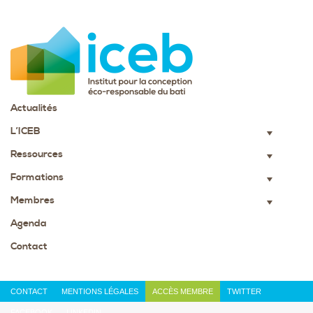
Actualités
L’ICEB
▼
Ressources
▼
Formations
▼
Membres
▼
Agenda
Contact
CONTACT
MENTIONS LÉGALES
ACCÈS MEMBRE
TWITTER
FACEBOOK
LINKEDIN